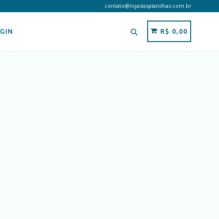
contato@lojadasplanilhas.com.br
Pesquisar
CARRINHO
CARRINHO
GIN
R$ 0,00