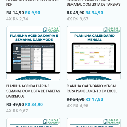
PDF
SEMANAL COM LISTA DE TAREFAS
Preço
Preço
R$ 14,90
R$ 9,90
R$ 49,90
R$ 34,90
normal
normal
4X R$ 2,74
4X R$ 9,67
PLANILHA AGENDA DIÁRIA E
PLANILHA CALENDÁRIO MENSAL
SEMANAL COM LISTA DE TAREFAS
PARA PLANEJAMENTO EM EXCEL
DARKMODE
Preço
R$ 24,90
R$ 17,90
Preço
normal
R$ 49,90
R$ 34,90
4X R$ 4,96
normal
4X R$ 9,67