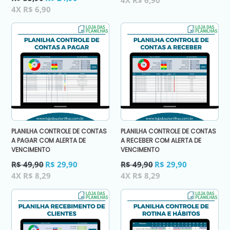
4X R$ 6,90
normal
4X R$ 6,90
PLANILHA CONTROLE DE CONTAS
PLANILHA CONTROLE DE CONTAS
A PAGAR COM ALERTA DE
A RECEBER COM ALERTA DE
VENCIMENTO
VENCIMENTO
Preço
Preço
R$ 49,90
R$ 29,90
R$ 49,90
R$ 29,90
normal
normal
4X R$ 8,29
4X R$ 8,29