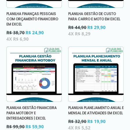
PLANILHA FINANÇAS PESSOAIS
PLANILHA GESTÃO DE CUSTO
COM ORÇAMENTO FINANCEIRO
PARA CARRO E MOTO EM EXCEL
EM EXCEL
Preço
R$ 44,90
R$ 29,90
Preço
normal
R$ 38,70
R$ 24,90
4X R$ 8,29
normal
4X R$ 6,90
PLANILHA GESTÃO FINANCEIRA
PLANILHA PLANEJAMENTO ANUAL E
PARA MOTOBOY E
MENSAL DE ATIVIDADES EM EXCEL
ENTREGADORES | EXCEL
Preço
R$ 32,90
R$ 19,90
Preço
normal
R$ 99,90
R$ 59,90
4X R$ 5,52