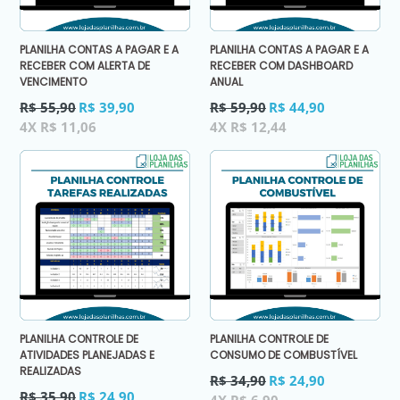
PLANILHA CONTAS A PAGAR E A
PLANILHA CONTAS A PAGAR E A
RECEBER COM ALERTA DE
RECEBER COM DASHBOARD
VENCIMENTO
ANUAL
Preço
Preço
R$ 55,90
R$ 39,90
R$ 59,90
R$ 44,90
normal
normal
4X R$ 11,06
4X R$ 12,44
PLANILHA CONTROLE DE
PLANILHA CONTROLE DE
ATIVIDADES PLANEJADAS E
CONSUMO DE COMBUSTÍVEL
REALIZADAS
Preço
R$ 34,90
R$ 24,90
Preço
normal
R$ 35,90
R$ 24,90