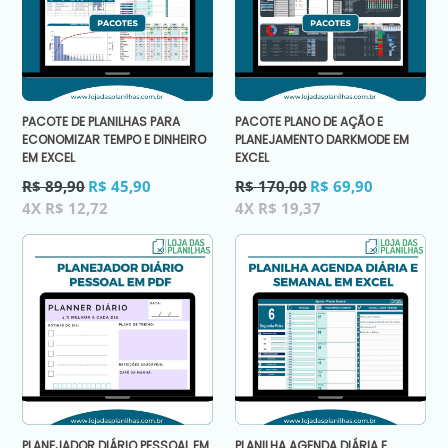
PACOTE DE PLANILHAS PARA
PACOTE PLANO DE AÇÃO E
ECONOMIZAR TEMPO E DINHEIRO
PLANEJAMENTO DARKMODE EM
EM EXCEL
EXCEL
Preço
Preço
R$ 89,90
R$ 45,90
R$ 170,00
R$ 69,90
normal
normal
4X R$ 12,72
4X R$ 19,37
PLANEJADOR DIÁRIO PESSOAL EM
PLANILHA AGENDA DIÁRIA E