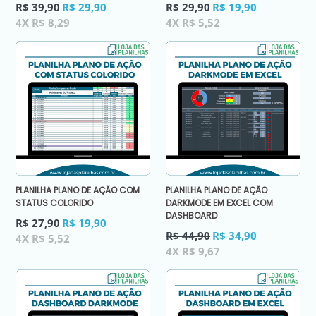
Preço
Preço
R$ 39,90
R$ 29,90
R$ 29,90
R$ 19,90
normal
normal
4X R$ 8,29
4X R$ 5,52
PLANILHA PLANO DE AÇÃO COM
PLANILHA PLANO DE AÇÃO
STATUS COLORIDO
DARKMODE EM EXCEL COM
DASHBOARD
Preço
R$ 27,90
R$ 19,90
normal
Preço
R$ 44,90
R$ 34,90
4X R$ 5,52
normal
4X R$ 9,67