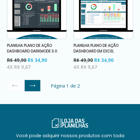
PLANILHA PLANO DE AÇÃO
PLANILHA PLANO DE AÇÃO
DASHBOARD DARKMODE 3.0
DASHBOARD EM EXCEL
Preço
Preço
R$ 49,90
R$ 34,90
R$ 49,90
R$ 34,90
normal
normal
4X R$ 9,67
4X R$ 9,67
Página 1 de 2
ANTERIOR
SEGUINTE
Você pode adquirir nossos produtos com toda