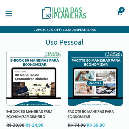
Pular
para
0
C
C
o
conteúdo
expandir/colapsar
CUPOM 10% OFF: LOJADASPLANILHAS
Uso Pessoal
E-BOOK 80 MANEIRAS PARA
PACOTE 80 MANEIRAS PARA
ECONOMIZAR DINHEIRO
ECONOMIZAR
Preço
Preço
R$ 39,90
R$ 24,90
R$ 74,90
R$ 39,90