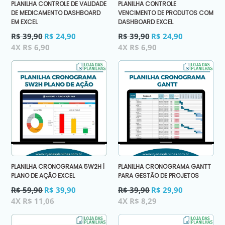
PLANILHA CONTROLE DE VALIDADE
PLANILHA CONTROLE
DE MEDICAMENTO DASHBOARD
VENCIMENTO DE PRODUTOS COM
EM EXCEL
DASHBOARD EXCEL
Preço
Preço
R$ 39,90
R$ 24,90
R$ 39,90
R$ 24,90
normal
normal
4X R$ 6,90
4X R$ 6,90
PLANILHA CRONOGRAMA 5W2H |
PLANILHA CRONOGRAMA GANTT
PLANO DE AÇÃO EXCEL
PARA GESTÃO DE PROJETOS
Preço
Preço
R$ 59,90
R$ 39,90
R$ 39,90
R$ 29,90
normal
normal
4X R$ 11,06
4X R$ 8,29