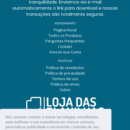
tranquilidade. Enviamos via e-mail
automaticamente o link para download e nossas
transações são totalmente seguras.
ATENDIMENTO
Página Inicial
Todos os Produtos
Perguntas Frequentes
Contato
Acesse sua Conta
POLÍTICAS
Política de reembolso
Política de privacidade
Termos de uso
Política de envio
Sobre
Nós usamos cookies e outras tecnologias semelhantes
para melhorar a sua experiência em nossos serviços,
SIGA NAS REDES SOCIAIS
personalizar publicidade e recomendar conteúdo de seu
Facebook
Pinterest
Instagram
Snapchat
YouTube