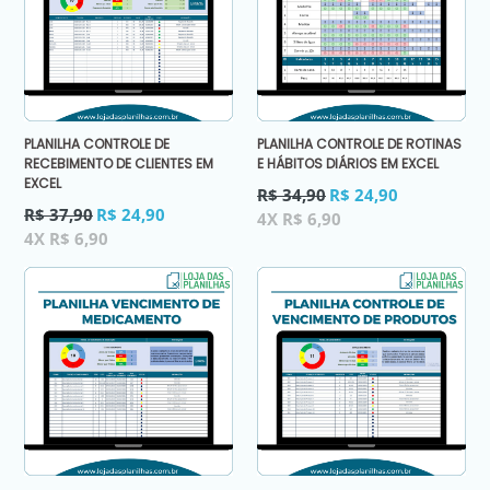
PLANILHA CONTROLE DE
PLANILHA CONTROLE DE ROTINAS
RECEBIMENTO DE CLIENTES EM
E HÁBITOS DIÁRIOS EM EXCEL
EXCEL
Preço
R$ 34,90
R$ 24,90
Preço
normal
R$ 37,90
R$ 24,90
4X R$ 6,90
normal
4X R$ 6,90