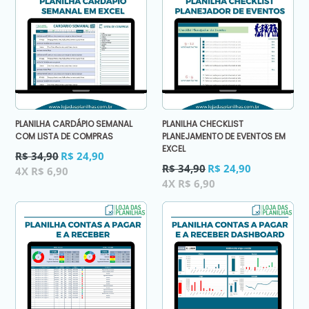
PLANILHA CARDÁPIO SEMANAL
PLANILHA CHECKLIST
COM LISTA DE COMPRAS
PLANEJAMENTO DE EVENTOS EM
EXCEL
Preço
R$ 34,90
R$ 24,90
normal
Preço
R$ 34,90
R$ 24,90
4X R$ 6,90
normal
4X R$ 6,90