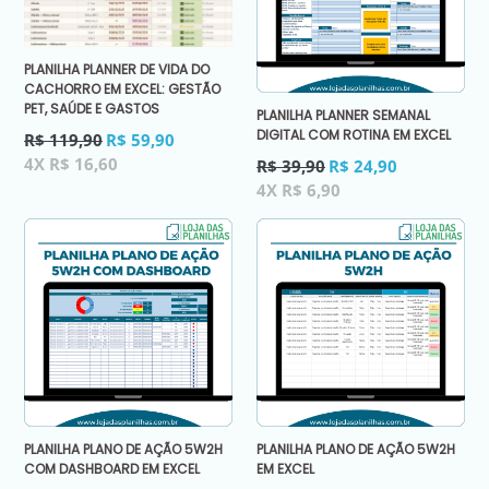
PLANILHA PLANNER DE VIDA DO
CACHORRO EM EXCEL: GESTÃO
PET, SAÚDE E GASTOS
PLANILHA PLANNER SEMANAL
DIGITAL COM ROTINA EM EXCEL
Preço
R$ 119,90
R$ 59,90
normal
Preço
4X R$ 16,60
R$ 39,90
R$ 24,90
normal
4X R$ 6,90
PLANILHA PLANO DE AÇÃO 5W2H
PLANILHA PLANO DE AÇÃO 5W2H
COM DASHBOARD EM EXCEL
EM EXCEL