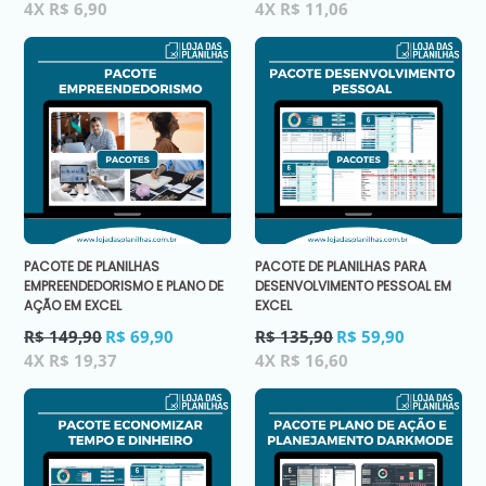
normal
normal
4X R$ 6,90
4X R$ 11,06
PACOTE DE PLANILHAS
PACOTE DE PLANILHAS PARA
EMPREENDEDORISMO E PLANO DE
DESENVOLVIMENTO PESSOAL EM
AÇÃO EM EXCEL
EXCEL
Preço
Preço
R$ 149,90
R$ 69,90
R$ 135,90
R$ 59,90
normal
normal
4X R$ 19,37
4X R$ 16,60