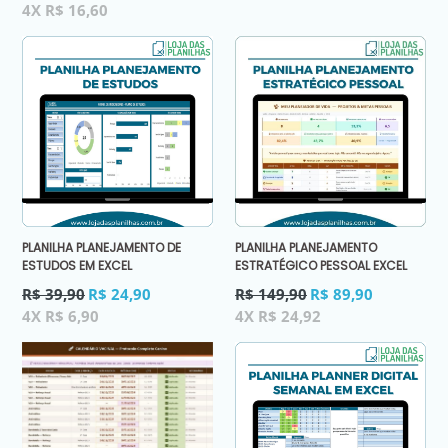
normal
4X R$ 16,60
PLANILHA PLANEJAMENTO DE
PLANILHA PLANEJAMENTO
ESTUDOS EM EXCEL
ESTRATÉGICO PESSOAL EXCEL
Preço
Preço
R$ 39,90
R$ 24,90
R$ 149,90
R$ 89,90
normal
normal
4X R$ 6,90
4X R$ 24,92