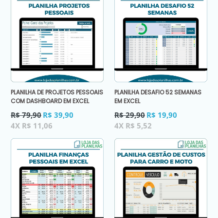
PLANILHA DE PROJETOS PESSOAIS
PLANILHA DESAFIO 52 SEMANAS
COM DASHBOARD EM EXCEL
EM EXCEL
Preço
Preço
R$ 79,90
R$ 39,90
R$ 29,90
R$ 19,90
normal
normal
4X R$ 11,06
4X R$ 5,52